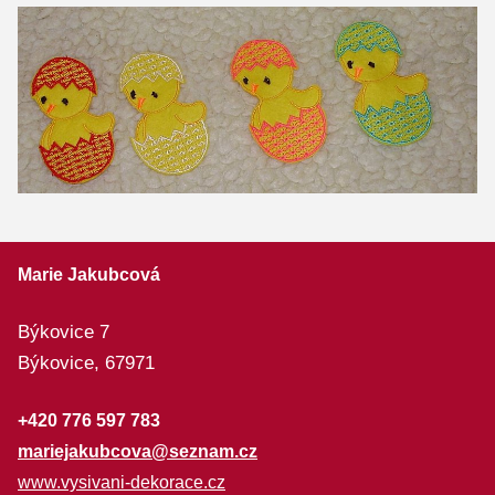
Marie Jakubcová
Býkovice 7
Býkovice,
67971
+420 776 597 783
mariejakubcova@seznam.cz
www.vysivani-dekorace.cz